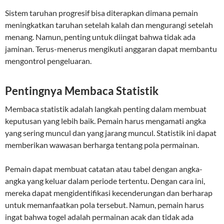
Sistem taruhan progresif bisa diterapkan dimana pemain
meningkatkan taruhan setelah kalah dan mengurangi setelah
menang. Namun, penting untuk diingat bahwa tidak ada
jaminan. Terus-menerus mengikuti anggaran dapat membantu
mengontrol pengeluaran.
Pentingnya Membaca Statistik
Membaca statistik adalah langkah penting dalam membuat
keputusan yang lebih baik. Pemain harus mengamati angka
yang sering muncul dan yang jarang muncul. Statistik ini dapat
memberikan wawasan berharga tentang pola permainan.
Pemain dapat membuat catatan atau tabel dengan angka-
angka yang keluar dalam periode tertentu. Dengan cara ini,
mereka dapat mengidentifikasi kecenderungan dan berharap
untuk memanfaatkan pola tersebut. Namun, pemain harus
ingat bahwa togel adalah permainan acak dan tidak ada