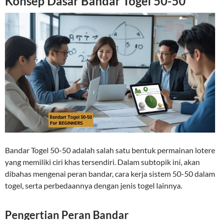
Konsep Dasar Bandar Togel 50-50
Bandar Togel 50-50 adalah salah satu bentuk permainan lotere
yang memiliki ciri khas tersendiri. Dalam subtopik ini, akan
dibahas mengenai peran bandar, cara kerja sistem 50-50 dalam
togel, serta perbedaannya dengan jenis togel lainnya.
Pengertian Peran Bandar