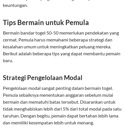
keuntungan.
Tips Bermain untuk Pemula
Bermain bandar togel 50-50 memerlukan pendekatan yang
cermat. Pemula harus memahami beberapa strategi dan
kesalahan umum untuk meningkatkan peluang mereka.
Berikut adalah beberapa tips yang dapat membantu pemain
baru.
Strategi Pengelolaan Modal
Pengelolaan modal sangat penting dalam bermain togel.
Pemula sebaiknya menentukan anggaran sebelum mulai
bermain dan mematuhi batas tersebut. Disarankan untuk
tidak menghabiskan lebih dari 5% dari total modal pada satu
taruhan. Dengan begitu, pemain dapat bertahan lebih lama
dan memiliki kesempatan lebih untuk menang.