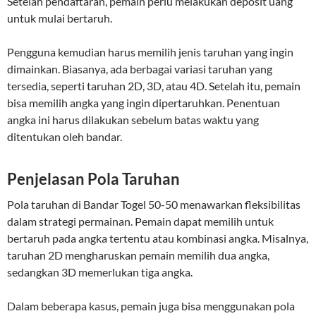
Setelah pendaftaran, pemain perlu melakukan deposit uang
untuk mulai bertaruh.
Pengguna kemudian harus memilih jenis taruhan yang ingin
dimainkan. Biasanya, ada berbagai variasi taruhan yang
tersedia, seperti taruhan 2D, 3D, atau 4D. Setelah itu, pemain
bisa memilih angka yang ingin dipertaruhkan. Penentuan
angka ini harus dilakukan sebelum batas waktu yang
ditentukan oleh bandar.
Penjelasan Pola Taruhan
Pola taruhan di Bandar Togel 50-50 menawarkan fleksibilitas
dalam strategi permainan. Pemain dapat memilih untuk
bertaruh pada angka tertentu atau kombinasi angka. Misalnya,
taruhan 2D mengharuskan pemain memilih dua angka,
sedangkan 3D memerlukan tiga angka.
Dalam beberapa kasus, pemain juga bisa menggunakan pola