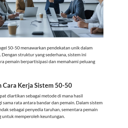
togel 50-50 menawarkan pendekatan unik dalam
. Dengan struktur yang sederhana, sistem ini
ra pemain berpartisipasi dan memahami peluang
n Cara Kerja Sistem 50-50
pat diartikan sebagai metode di mana hasil
i sama rata antara bandar dan pemain. Dalam sistem
tindak sebagai penyedia taruhan, sementara pemain
ng untuk memperoleh keuntungan.