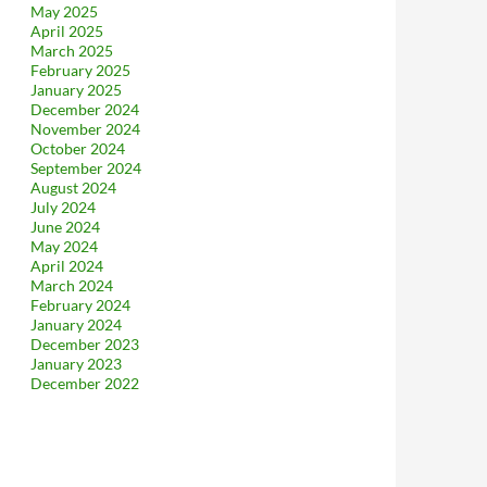
May 2025
April 2025
March 2025
February 2025
January 2025
December 2024
November 2024
October 2024
September 2024
August 2024
July 2024
June 2024
May 2024
April 2024
March 2024
February 2024
January 2024
December 2023
January 2023
December 2022