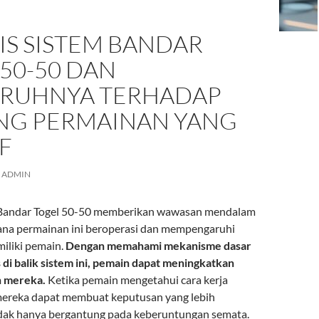
IS SISTEM BANDAR
50-50 DAN
RUHNYA TERHADAP
NG PERMAINAN YANG
F
ADMIN
m Bandar Togel 50-50 memberikan wawasan mendalam
ana permainan ini beroperasi dan mempengaruhi
miliki pemain.
Dengan memahami mekanisme dasar
 di balik sistem ini, pemain dapat meningkatkan
n mereka.
Ketika pemain mengetahui cara kerja
mereka dapat membuat keputusan yang lebih
idak hanya bergantung pada keberuntungan semata.