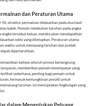
ermainan dan Peraturan Utama
-50, struktur permainan didasarkan pada dua hasil
tau kalah. Pemain melakukan taruhan pada angka
ika angka tersebut keluar, mereka akan mendapatkan
asarkan odds yang ditetapkan. Peraturan utama
an waktu untuk memasang taruhan dan jumlah
dapat dipertaruhkan.
memastikan bahwa seluruh proses berlangsung
 transparan, memberikan pemain kesempatan yang
terlihat sederhana, penting bagi pemain untuk
uran, termasuk kemungkinan penalti untuk
 memasang taruhan. ini menciptakan lingkungan yang
tur.
dar dalam Menentukan Peluang