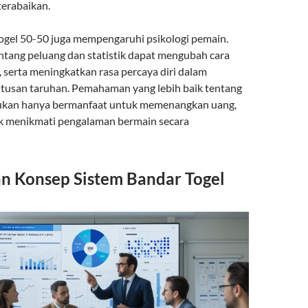
 terabaikan.
ogel 50-50 juga mempengaruhi psikologi pemain.
tang peluang dan statistik dapat mengubah cara
 serta meningkatkan rasa percaya diri dalam
tusan taruhan. Pemahaman yang lebih baik tentang
bukan hanya bermanfaat untuk memenangkan uang,
uk menikmati pengalaman bermain secara
n Konsep Sistem Bandar Togel