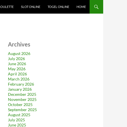
ROULETTE
SLOT ONLINE
TOGEL ONLINE
HOME
Archives
August 2026
July 2026
June 2026
May 2026
April 2026
March 2026
February 2026
January 2026
December 2025
November 2025
October 2025
September 2025
August 2025
July 2025
June 2025