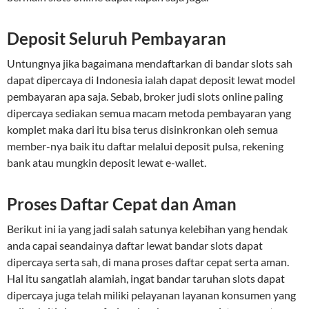
Deposit Seluruh Pembayaran
Untungnya jika bagaimana mendaftarkan di bandar slots sah
dapat dipercaya di Indonesia ialah dapat deposit lewat model
pembayaran apa saja. Sebab, broker judi slots online paling
dipercaya sediakan semua macam metoda pembayaran yang
komplet maka dari itu bisa terus disinkronkan oleh semua
member-nya baik itu daftar melalui deposit pulsa, rekening
bank atau mungkin deposit lewat e-wallet.
Proses Daftar Cepat dan Aman
Berikut ini ia yang jadi salah satunya kelebihan yang hendak
anda capai seandainya daftar lewat bandar slots dapat
dipercaya serta sah, di mana proses daftar cepat serta aman.
Hal itu sangatlah alamiah, ingat bandar taruhan slots dapat
dipercaya juga telah miliki pelayanan layanan konsumen yang