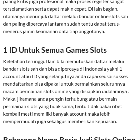
paling kritis juga profesional maka proses register sangat
terselamatkan serta dapat makin cepat. Di lain bagian,
utamanya menunjuk daftar melalui bandar online slots sah
dan paling dipercaya lantaran sudah tentu dapat terus-
menerus jamin keamanan data tiap anggotanya.
1 ID Untuk Semua Games Slots
Kelebihan terunggul lain bila memutuskan daftar melalui
bandar slots sah dan bisa dipercaya di Indonesia yakni 1
account atau ID yang selanjutnya anda capai seusai sukses
mendaftarkan bisa dipakai untuk permainkan seluruhnya
macam permainan slots online yang disiapkan didalamnya .
Maka, jikamana anda pengin terhubung atau bermain
permainan slots yang tidak sama, tentu tidak pakai ribet
kembali mesti memiliki banyak account maka lebih
mempermudah juga sekaligus memberikan kepuasan.
Beberapa Nama Basis Judi Slots Online