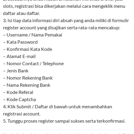
slots, registrasi bisa dikerjakan melalui cara mengeklik menu
daftar atau daftar.
3. Isi tiap data informasi diri absah yang anda miliki di formulir
register account yang disajikan serta rata-rata mencakup:
– Username / Nama Pemakai
– Kata Password
– Konfirmasi Kata Kode
– Alamat E-mail
– Nomor Contact / Telephone
– Jenis Bank
– Nomor Rekening Bank
– Nama Rekening Bank
– Kode Referal
– Kode Captcha
4. Klik Submit / Daftar di bawah untuk menambahkan
registrasi account.
5. Tunggu proses register sampai sukses serta terkonfirmasi.