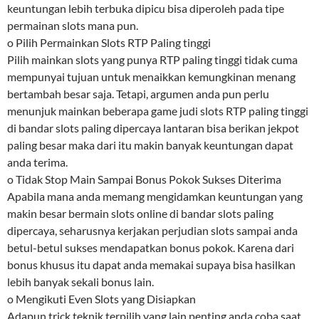
keuntungan lebih terbuka dipicu bisa diperoleh pada tipe
permainan slots mana pun.
o Pilih Permainkan Slots RTP Paling tinggi
Pilih mainkan slots yang punya RTP paling tinggi tidak cuma
mempunyai tujuan untuk menaikkan kemungkinan menang
bertambah besar saja. Tetapi, argumen anda pun perlu
menunjuk mainkan beberapa game judi slots RTP paling tinggi
di bandar slots paling dipercaya lantaran bisa berikan jekpot
paling besar maka dari itu makin banyak keuntungan dapat
anda terima.
o Tidak Stop Main Sampai Bonus Pokok Sukses Diterima
Apabila mana anda memang mengidamkan keuntungan yang
makin besar bermain slots online di bandar slots paling
dipercaya, seharusnya kerjakan perjudian slots sampai anda
betul-betul sukses mendapatkan bonus pokok. Karena dari
bonus khusus itu dapat anda memakai supaya bisa hasilkan
lebih banyak sekali bonus lain.
o Mengikuti Even Slots yang Disiapkan
Adapun trick teknik terpilih yang lain penting anda coba saat