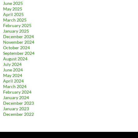
June 2025
May 2025
April 2025
March 2025
February 2025
January 2025
December 2024
November 2024
October 2024
September 2024
August 2024
July 2024
June 2024
May 2024
April 2024
March 2024
February 2024
January 2024
December 2023
January 2023
December 2022