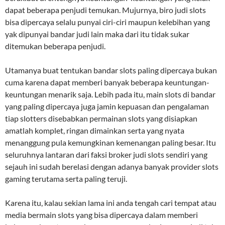
dapat beberapa penjudi temukan. Mujurnya, biro judi slots
bisa dipercaya selalu punyai ciri-ciri maupun kelebihan yang
yak dipunyai bandar judi lain maka dari itu tidak sukar
ditemukan beberapa penjudi.
Utamanya buat tentukan bandar slots paling dipercaya bukan
cuma karena dapat memberi banyak beberapa keuntungan-
keuntungan menarik saja. Lebih pada itu, main slots di bandar
yang paling dipercaya juga jamin kepuasan dan pengalaman
tiap slotters disebabkan permainan slots yang disiapkan
amatlah komplet, ringan dimainkan serta yang nyata
menanggung pula kemungkinan kemenangan paling besar. Itu
seluruhnya lantaran dari faksi broker judi slots sendiri yang
sejauh ini sudah berelasi dengan adanya banyak provider slots
gaming terutama serta paling teruji.
Karena itu, kalau sekian lama ini anda tengah cari tempat atau
media bermain slots yang bisa dipercaya dalam memberi