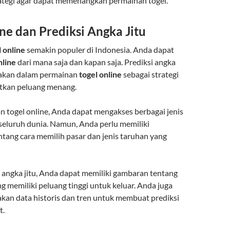
ategi agar dapat memenangkan permainan togel.
ne dan Prediksi Angka Jitu
l online
semakin populer di Indonesia. Anda dapat
nline
dari mana saja dan kapan saja. Prediksi angka
nakan dalam permainan
togel online
sebagai strategi
tkan peluang menang.
 togel online, Anda dapat mengakses berbagai jenis
 seluruh dunia. Namun, Anda perlu memiliki
tang cara memilih pasar dan jenis taruhan yang
 angka jitu, Anda dapat memiliki gambaran tentang
 memiliki peluang tinggi untuk keluar. Anda juga
an data historis dan tren untuk membuat prediksi
t.