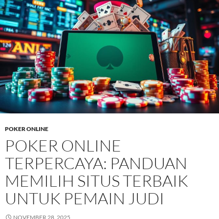
POKER ONLINE
POKER ONLINE
TERPERCAYA: PANDUAN
MEMILIH SITUS TERBAIK
UNTUK PEMAIN JUDI
NOVEMBER 28, 2025