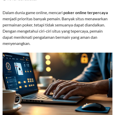
Dalam dunia game online, mencari
poker online terpercaya
menjadi prioritas banyak pemain. Banyak situs menawarkan
permainan poker, tetapi tidak semuanya dapat diandalkan.
Dengan mengetahui ciri-ciri situs yang tepercaya, pemain
dapat menikmati pengalaman bermain yang aman dan
menyenangkan.