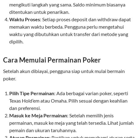
mengikuti langkah yang sama. Saldo minimum biasanya
ditentukan untuk penarikan.
Waktu Proses
: Setiap proses deposit dan withdraw dapat
memakan waktu berbeda. Pengguna perlu mengetahui
waktu yang dibutuhkan untuk transfer dari metode yang
dipilih.
Cara Memulai Permainan Poker
Setelah akun dibiayai, pengguna siap untuk mulai bermain
poker.
Pilih Tipe Permainan
: Ada berbagai varian poker, seperti
Texas Hold’em atau Omaha. Pilih sesuai dengan keahlian
dan preferensi.
Masuk ke Meja Permainan
: Setelah memilih jenis
permainan, masuk ke meja yang telah tersedia. Lihat jumlah
pemain dan ukuran taruhannya.
Aturan Permainan
: Pastikan untuk memahami aturan serta