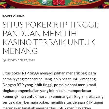
POKER ONLINE
SITUS POKER RTP TINGGI:
PANDUAN MEMILIH
KASINO TERBAIK UNTUK
MENANG
NOVEMBER 27, 2025
Situs poker RTP tinggi menjadi pilihan menarik bagi para
pemain yang mencari peluang lebih besar untuk menang.
Dengan RTP yang lebih tinggi, pemain dapat menikmati
tingkat pengembalian yang lebih baik, memperbesar
kemungkinan untuk meraih kemenangan.
Bagi mereka yang
serius dalam bermain poker, memilih situs dengan RTP tinggi
merupakan langkah yang cerdas untuk meningkatkan