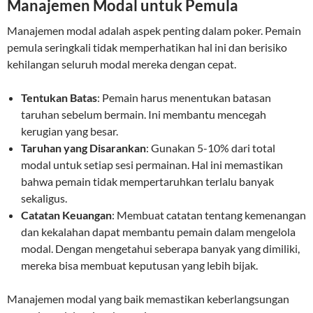
Manajemen Modal untuk Pemula
Manajemen modal adalah aspek penting dalam poker. Pemain
pemula seringkali tidak memperhatikan hal ini dan berisiko
kehilangan seluruh modal mereka dengan cepat.
Tentukan Batas
: Pemain harus menentukan batasan
taruhan sebelum bermain. Ini membantu mencegah
kerugian yang besar.
Taruhan yang Disarankan
: Gunakan 5-10% dari total
modal untuk setiap sesi permainan. Hal ini memastikan
bahwa pemain tidak mempertaruhkan terlalu banyak
sekaligus.
Catatan Keuangan
: Membuat catatan tentang kemenangan
dan kekalahan dapat membantu pemain dalam mengelola
modal. Dengan mengetahui seberapa banyak yang dimiliki,
mereka bisa membuat keputusan yang lebih bijak.
Manajemen modal yang baik memastikan keberlangsungan