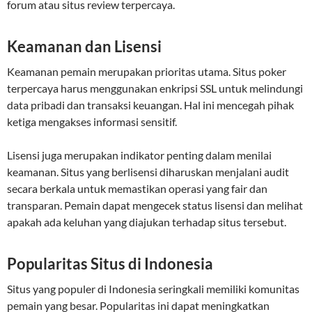
forum atau situs review terpercaya.
Keamanan dan Lisensi
Keamanan pemain merupakan prioritas utama. Situs poker
terpercaya harus menggunakan enkripsi SSL untuk melindungi
data pribadi dan transaksi keuangan. Hal ini mencegah pihak
ketiga mengakses informasi sensitif.
Lisensi juga merupakan indikator penting dalam menilai
keamanan. Situs yang berlisensi diharuskan menjalani audit
secara berkala untuk memastikan operasi yang fair dan
transparan. Pemain dapat mengecek status lisensi dan melihat
apakah ada keluhan yang diajukan terhadap situs tersebut.
Popularitas Situs di Indonesia
Situs yang populer di Indonesia seringkali memiliki komunitas
pemain yang besar. Popularitas ini dapat meningkatkan