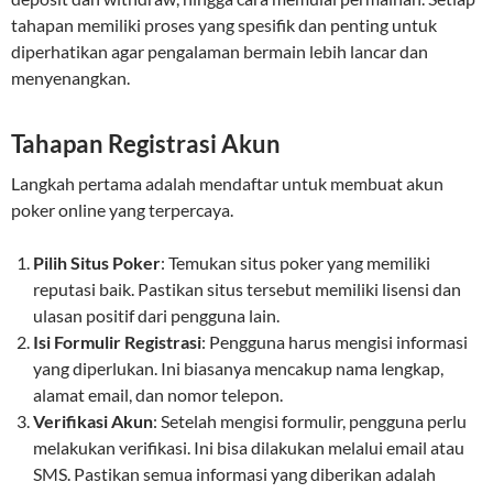
tahapan memiliki proses yang spesifik dan penting untuk
diperhatikan agar pengalaman bermain lebih lancar dan
menyenangkan.
Tahapan Registrasi Akun
Langkah pertama adalah mendaftar untuk membuat akun
poker online yang terpercaya.
Pilih Situs Poker
: Temukan situs poker yang memiliki
reputasi baik. Pastikan situs tersebut memiliki lisensi dan
ulasan positif dari pengguna lain.
Isi Formulir Registrasi
: Pengguna harus mengisi informasi
yang diperlukan. Ini biasanya mencakup nama lengkap,
alamat email, dan nomor telepon.
Verifikasi Akun
: Setelah mengisi formulir, pengguna perlu
melakukan verifikasi. Ini bisa dilakukan melalui email atau
SMS. Pastikan semua informasi yang diberikan adalah