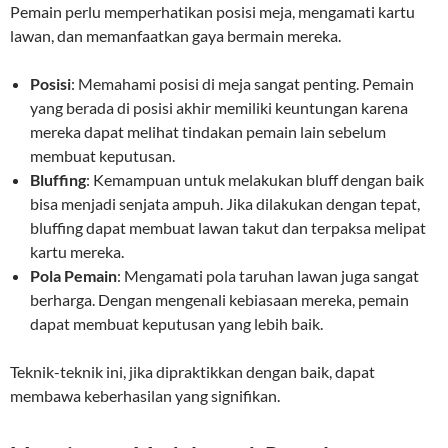
Pemain perlu memperhatikan posisi meja, mengamati kartu
lawan, dan memanfaatkan gaya bermain mereka.
Posisi
: Memahami posisi di meja sangat penting. Pemain
yang berada di posisi akhir memiliki keuntungan karena
mereka dapat melihat tindakan pemain lain sebelum
membuat keputusan.
Bluffing
: Kemampuan untuk melakukan bluff dengan baik
bisa menjadi senjata ampuh. Jika dilakukan dengan tepat,
bluffing dapat membuat lawan takut dan terpaksa melipat
kartu mereka.
Pola Pemain
: Mengamati pola taruhan lawan juga sangat
berharga. Dengan mengenali kebiasaan mereka, pemain
dapat membuat keputusan yang lebih baik.
Teknik-teknik ini, jika dipraktikkan dengan baik, dapat
membawa keberhasilan yang signifikan.