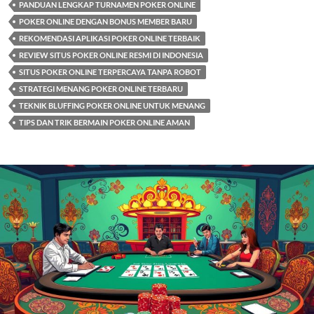
PANDUAN LENGKAP TURNAMEN POKER ONLINE
POKER ONLINE DENGAN BONUS MEMBER BARU
REKOMENDASI APLIKASI POKER ONLINE TERBAIK
REVIEW SITUS POKER ONLINE RESMI DI INDONESIA
SITUS POKER ONLINE TERPERCAYA TANPA ROBOT
STRATEGI MENANG POKER ONLINE TERBARU
TEKNIK BLUFFING POKER ONLINE UNTUK MENANG
TIPS DAN TRIK BERMAIN POKER ONLINE AMAN