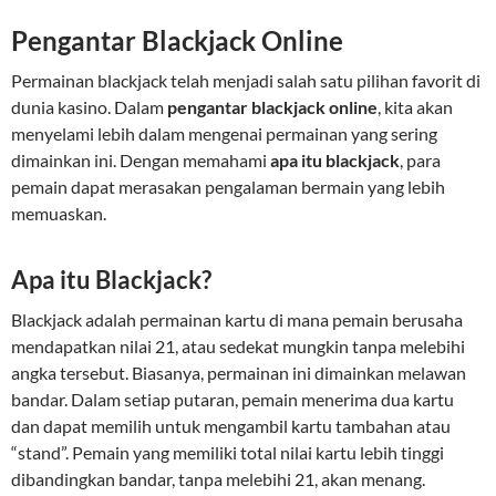
Pengantar Blackjack Online
Permainan blackjack telah menjadi salah satu pilihan favorit di
dunia kasino. Dalam
pengantar blackjack online
, kita akan
menyelami lebih dalam mengenai permainan yang sering
dimainkan ini. Dengan memahami
apa itu blackjack
, para
pemain dapat merasakan pengalaman bermain yang lebih
memuaskan.
Apa itu Blackjack?
Blackjack adalah permainan kartu di mana pemain berusaha
mendapatkan nilai 21, atau sedekat mungkin tanpa melebihi
angka tersebut. Biasanya, permainan ini dimainkan melawan
bandar. Dalam setiap putaran, pemain menerima dua kartu
dan dapat memilih untuk mengambil kartu tambahan atau
“stand”. Pemain yang memiliki total nilai kartu lebih tinggi
dibandingkan bandar, tanpa melebihi 21, akan menang.