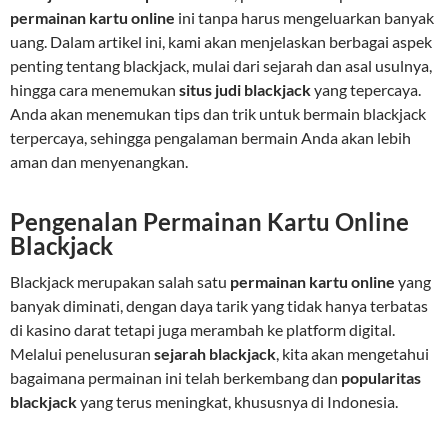
permainan kartu online
ini tanpa harus mengeluarkan banyak
uang. Dalam artikel ini, kami akan menjelaskan berbagai aspek
penting tentang blackjack, mulai dari sejarah dan asal usulnya,
hingga cara menemukan
situs judi blackjack
yang tepercaya.
Anda akan menemukan tips dan trik untuk bermain blackjack
terpercaya, sehingga pengalaman bermain Anda akan lebih
aman dan menyenangkan.
Pengenalan Permainan Kartu Online
Blackjack
Blackjack merupakan salah satu
permainan kartu online
yang
banyak diminati, dengan daya tarik yang tidak hanya terbatas
di kasino darat tetapi juga merambah ke platform digital.
Melalui penelusuran
sejarah blackjack
, kita akan mengetahui
bagaimana permainan ini telah berkembang dan
popularitas
blackjack
yang terus meningkat, khususnya di Indonesia.