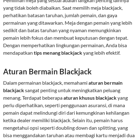
Pemilihan meja yang sesuai adalah langkah penting lainnya
yang tidak boleh diabaikan. Saat memilih meja blackjack,
perhatikan batasan taruhan, jumlah pemain, dan gaya
permainan yang ditawarkan. Meja dengan pemain yang lebih
sedikit dan batas taruhan yang nyaman memungkinkan
pemain lebih fokus dan membuat keputusan dengan tepat.
Dengan memperhatikan lingkungan permainan, Anda bisa
mendapatkan
tips menang blackjack
yang lebih efektif.
Aturan Bermain Blackjack
Dalam permainan blackjack, memahami
aturan bermain
blackjack
sangat penting untuk meningkatkan peluang
menang. Terdapat beberapa
aturan khusus blackjack
yang
perlu diperhatikan, seperti penggunaan asuransi, di mana
pemain dapat melindungi diri dari kemungkinan kehilangan
ketika dealer memiliki blackjack. Selain itu, pemain harus
mengetahui opsi seperti doubling down dan splitting, yang
bisa menggandakan taruhan atau membagi kartu menjadi dua