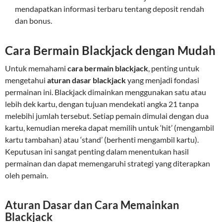
mendapatkan informasi terbaru tentang deposit rendah
dan bonus.
Cara Bermain Blackjack dengan Mudah
Untuk memahami
cara bermain blackjack
, penting untuk
mengetahui
aturan dasar blackjack
yang menjadi fondasi
permainan ini. Blackjack dimainkan menggunakan satu atau
lebih dek kartu, dengan tujuan mendekati angka 21 tanpa
melebihi jumlah tersebut. Setiap pemain dimulai dengan dua
kartu, kemudian mereka dapat memilih untuk ‘hit’ (mengambil
kartu tambahan) atau ‘stand’ (berhenti mengambil kartu).
Keputusan ini sangat penting dalam menentukan hasil
permainan dan dapat memengaruhi strategi yang diterapkan
oleh pemain.
Aturan Dasar dan Cara Memainkan
Blackjack