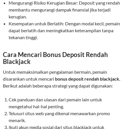
Mengurangi Risiko Kerugian Besar: Deposit yang rendah
membantu mengurangi dampak finansial jika terjadi
kerugian.
Kesempatan untuk Berlatih: Dengan modal kecil, pemain
dapat berlatih dan meningkatkan keterampilan tanpa
tekanan tinggi.
Cara Mencari Bonus Deposit Rendah
Blackjack
Untuk memaksimalkan pengalaman bermain, pemain
disarankan untuk mencari
bonus deposit rendah blackjack.
Berikut adalah beberapa strategi yang dapat digunakan:
Cek panduan dan ulasan dari pemain lain untuk
mengetahui hal-hal penting.
Telusuri situs web yang dikenal menawarkan promo
menarik.
Ikuti akun media sosial dari situs blackjack untuk