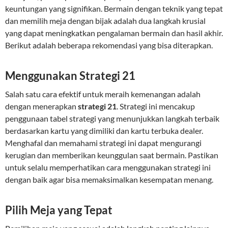
keuntungan yang signifikan. Bermain dengan teknik yang tepat
dan memilih meja dengan bijak adalah dua langkah krusial
yang dapat meningkatkan pengalaman bermain dan hasil akhir.
Berikut adalah beberapa rekomendasi yang bisa diterapkan.
Menggunakan Strategi 21
Salah satu cara efektif untuk meraih kemenangan adalah
dengan menerapkan
strategi 21
. Strategi ini mencakup
penggunaan tabel strategi yang menunjukkan langkah terbaik
berdasarkan kartu yang dimiliki dan kartu terbuka dealer.
Menghafal dan memahami strategi ini dapat mengurangi
kerugian dan memberikan keunggulan saat bermain. Pastikan
untuk selalu memperhatikan cara menggunakan strategi ini
dengan baik agar bisa memaksimalkan kesempatan menang.
Pilih Meja yang Tepat