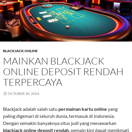
BLACKJACK ONLINE
MAINKAN BLACKJACK
ONLINE DEPOSIT RENDAH
TERPERCAYA
OCTOBER 30, 2024
Blackjack adalah salah satu
permainan kartu online
yang
paling digemari di seluruh dunia, termasuk di Indonesia.
Dengan semakin banyaknya situs judi yang menawarkan
blackjack online deposit rendah
, pemain kini dapat menikmati