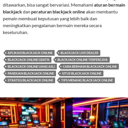
ditawarkan, bisa sangat bervariasi. Memahami
aturan bermain
blackjack
dan
peraturan blackjack online
akan membantu
pemain membuat keputusan yang lebih baik dan
meningkatkan pengalaman bermain mereka secara
keseluruhan.
APLIKASI BLACKJACK ONLINE
BLACKJACK LIVE DEALER
BLACKJACK ONLINE GRATIS
BLACKJACK ONLINE TERPERCAYA
BLACKJACK ONLINE UANG ASLI
CARA BERMAIN BLACKJACK ONLINE
PANDUAN BLACKJACK ONLINE
SITUS BLACKJACK ONLINE
STRATEGI BLACKJACK ONLINE
TIPS MENANG BLACKJACK ONLINE