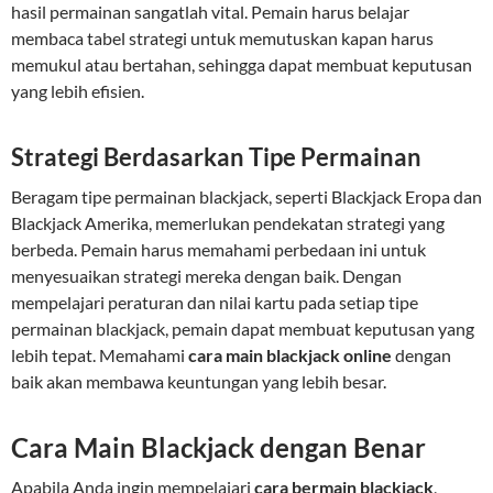
hasil permainan sangatlah vital. Pemain harus belajar
membaca tabel strategi untuk memutuskan kapan harus
memukul atau bertahan, sehingga dapat membuat keputusan
yang lebih efisien.
Strategi Berdasarkan Tipe Permainan
Beragam tipe permainan blackjack, seperti Blackjack Eropa dan
Blackjack Amerika, memerlukan pendekatan strategi yang
berbeda. Pemain harus memahami perbedaan ini untuk
menyesuaikan strategi mereka dengan baik. Dengan
mempelajari peraturan dan nilai kartu pada setiap tipe
permainan blackjack, pemain dapat membuat keputusan yang
lebih tepat. Memahami
cara main blackjack online
dengan
baik akan membawa keuntungan yang lebih besar.
Cara Main Blackjack dengan Benar
Apabila Anda ingin mempelajari
cara bermain blackjack
,