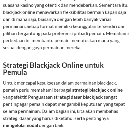
suasana kasino yang otentik dan mendebarkan. Sementara itu,
blackjack online menawarkan fleksibilitas bermain kapan saja
dan di mana saja, biasanya dengan lebih banyak variasi
permainan. Setiap format memiliki keunggulan tersendiri dan
pilihan tergantung pada preferensi pribadi pemain. Memahami
perbedaan ini membantu pemain memutuskan mana yang
sesuai dengan gaya permainan mereka.
Strategi Blackjack Online untuk
Pemula
Untuk mencapai kesuksesan dalam permainan blackjack,
pemain perlu memahami berbagai
strategi blackjack online
yang efektif. Penguasaan
strategi dasar blackjack
sangat
penting agar pemain dapat mengambil keputusan yang tepat
selama permainan. Dalam bagian ini, kita akan membahas
strategi dasar yang harus diketahui serta pentingnya
mengelola modal
dengan baik.