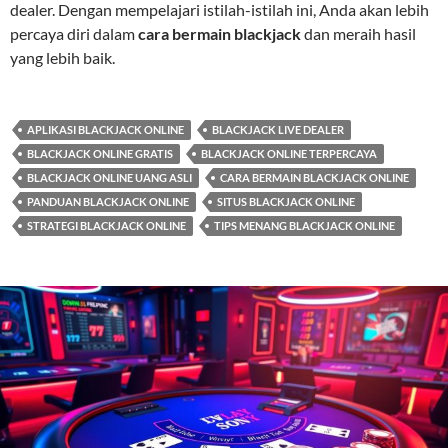
dealer. Dengan mempelajari istilah-istilah ini, Anda akan lebih
percaya diri dalam
cara bermain blackjack
dan meraih hasil
yang lebih baik.
APLIKASI BLACKJACK ONLINE
BLACKJACK LIVE DEALER
BLACKJACK ONLINE GRATIS
BLACKJACK ONLINE TERPERCAYA
BLACKJACK ONLINE UANG ASLI
CARA BERMAIN BLACKJACK ONLINE
PANDUAN BLACKJACK ONLINE
SITUS BLACKJACK ONLINE
STRATEGI BLACKJACK ONLINE
TIPS MENANG BLACKJACK ONLINE