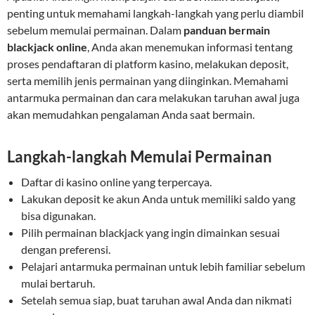
penting untuk memahami langkah-langkah yang perlu diambil
sebelum memulai permainan. Dalam
panduan bermain
blackjack online
, Anda akan menemukan informasi tentang
proses pendaftaran di platform kasino, melakukan deposit,
serta memilih jenis permainan yang diinginkan. Memahami
antarmuka permainan dan cara melakukan taruhan awal juga
akan memudahkan pengalaman Anda saat bermain.
Langkah-langkah Memulai Permainan
Daftar di kasino online yang terpercaya.
Lakukan deposit ke akun Anda untuk memiliki saldo yang
bisa digunakan.
Pilih permainan blackjack yang ingin dimainkan sesuai
dengan preferensi.
Pelajari antarmuka permainan untuk lebih familiar sebelum
mulai bertaruh.
Setelah semua siap, buat taruhan awal Anda dan nikmati