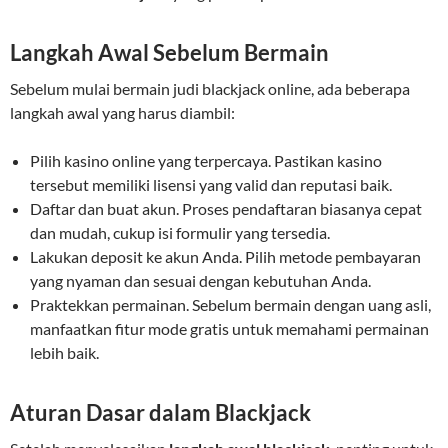
Langkah Awal Sebelum Bermain
Sebelum mulai bermain judi blackjack online, ada beberapa
langkah awal yang harus diambil:
Pilih kasino online yang terpercaya. Pastikan kasino
tersebut memiliki lisensi yang valid dan reputasi baik.
Daftar dan buat akun. Proses pendaftaran biasanya cepat
dan mudah, cukup isi formulir yang tersedia.
Lakukan deposit ke akun Anda. Pilih metode pembayaran
yang nyaman dan sesuai dengan kebutuhan Anda.
Praktekkan permainan. Sebelum bermain dengan uang asli,
manfaatkan fitur mode gratis untuk memahami permainan
lebih baik.
Aturan Dasar dalam Blackjack