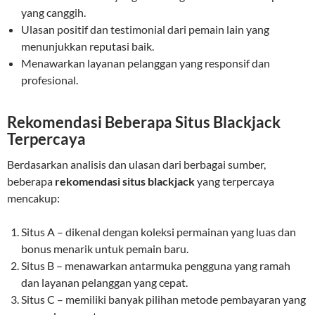
yang canggih.
Ulasan positif dan testimonial dari pemain lain yang
menunjukkan reputasi baik.
Menawarkan layanan pelanggan yang responsif dan
profesional.
Rekomendasi Beberapa Situs Blackjack
Terpercaya
Berdasarkan analisis dan ulasan dari berbagai sumber,
beberapa
rekomendasi situs blackjack
yang terpercaya
mencakup:
Situs A – dikenal dengan koleksi permainan yang luas dan
bonus menarik untuk pemain baru.
Situs B – menawarkan antarmuka pengguna yang ramah
dan layanan pelanggan yang cepat.
Situs C – memiliki banyak pilihan metode pembayaran yang