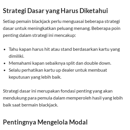
Strategi Dasar yang Harus Diketahui
Setiap pemain blackjack perlu menguasai beberapa strategi
dasar untuk meningkatkan peluang menang. Beberapa poin
penting dalam strategi ini mencakup:
Tahu kapan harus hit atau stand berdasarkan kartu yang
dimiliki.
Memahami kapan sebaiknya split dan double down.
Selalu perhatikan kartu up dealer untuk membuat
keputusan yang lebih baik.
Strategi dasar ini merupakan fondasi penting yang akan
mendukung para pemula dalam memperoleh hasil yang lebih
baik saat bermain blackjack.
Pentingnya Mengelola Modal