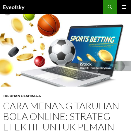
Eyeofsky
SKIP
PRIMAR
TO
MENU
CONTENT
TARUHAN OLAHRAGA
CARA MENANG TARUHAN
BOLA ONLINE: STRATEGI
EFEKTIF UNTUK PEMAIN