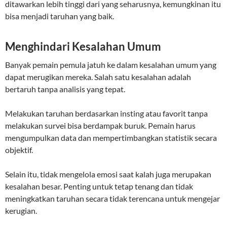
ditawarkan lebih tinggi dari yang seharusnya, kemungkinan itu
bisa menjadi taruhan yang baik.
Menghindari Kesalahan Umum
Banyak pemain pemula jatuh ke dalam kesalahan umum yang
dapat merugikan mereka. Salah satu kesalahan adalah
bertaruh tanpa analisis yang tepat.
Melakukan taruhan berdasarkan insting atau favorit tanpa
melakukan survei bisa berdampak buruk. Pemain harus
mengumpulkan data dan mempertimbangkan statistik secara
objektif.
Selain itu, tidak mengelola emosi saat kalah juga merupakan
kesalahan besar. Penting untuk tetap tenang dan tidak
meningkatkan taruhan secara tidak terencana untuk mengejar
kerugian.