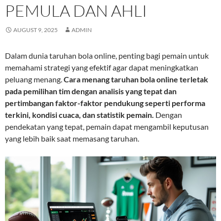
PEMULA DAN AHLI
AUGUST 9, 2025
ADMIN
Dalam dunia taruhan bola online, penting bagi pemain untuk
memahami strategi yang efektif agar dapat meningkatkan
peluang menang.
Cara menang taruhan bola online terletak
pada pemilihan tim dengan analisis yang tepat dan
pertimbangan faktor-faktor pendukung seperti performa
terkini, kondisi cuaca, dan statistik pemain.
Dengan
pendekatan yang tepat, pemain dapat mengambil keputusan
yang lebih baik saat memasang taruhan.