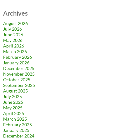
Archives
August 2026
July 2026
June 2026
May 2026
April 2026
March 2026
February 2026
January 2026
December 2025
November 2025
October 2025
September 2025
August 2025
July 2025
June 2025
May 2025
April 2025
March 2025
February 2025
January 2025
December 2024