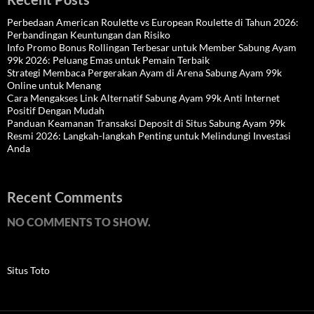
Perbedaan American Roulette vs European Roulette di Tahun 2026:
Perbandingan Keuntungan dan Risiko
Info Promo Bonus Rollingan Terbesar untuk Member Sabung Ayam
99k 2026: Peluang Emas untuk Pemain Terbaik
Strategi Membaca Pergerakan Ayam di Arena Sabung Ayam 99k
Online untuk Menang
Cara Mengakses Link Alternatif Sabung Ayam 99k Anti Internet
Positif Dengan Mudah
Panduan Keamanan Transaksi Deposit di Situs Sabung Ayam 99k
Resmi 2026: Langkah-langkah Penting untuk Melindungi Investasi
Anda
Recent Comments
NO COMMENTS TO SHOW.
Situs Toto