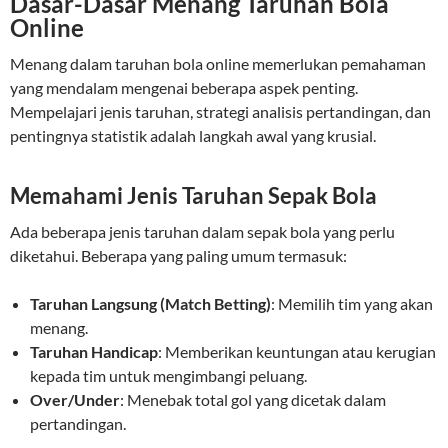
Dasar-Dasar Menang Taruhan Bola
Online
Menang dalam taruhan bola online memerlukan pemahaman
yang mendalam mengenai beberapa aspek penting.
Mempelajari jenis taruhan, strategi analisis pertandingan, dan
pentingnya statistik adalah langkah awal yang krusial.
Memahami Jenis Taruhan Sepak Bola
Ada beberapa jenis taruhan dalam sepak bola yang perlu
diketahui. Beberapa yang paling umum termasuk:
Taruhan Langsung (Match Betting)
: Memilih tim yang akan
menang.
Taruhan Handicap
: Memberikan keuntungan atau kerugian
kepada tim untuk mengimbangi peluang.
Over/Under
: Menebak total gol yang dicetak dalam
pertandingan.