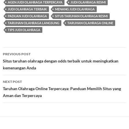
AGEN JUDI OLAHRAGA TERPERCAYA
JUDI OLAHRAGA RESMI
JUDI OLAHRAGA TERBAIK
MENANG JUDI OLAHRAGA
PADUAN JUDI OLAHRAGA
SITUS TARUHAN OLAHRAGA RESMI
TARUHAN OLAHRAGA LANGSUNG
TARUHAN OLAHRAGA ONLINE
TIPS JUDI OLAHRAGA
Post
PREVIOUS POST
navigation
Situs taruhan olahraga dengan odds terbaik untuk meningkatkan
kemenangan Anda
NEXT POST
Taruhan Olahraga Online Terpercaya: Panduan Memilih Situs yang
Aman dan Terpercaya