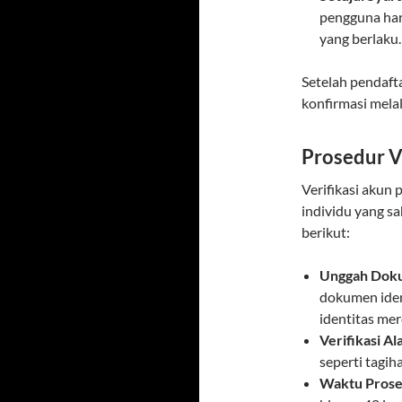
pengguna har
yang berlaku.
Setelah pendaft
konfirmasi mela
Prosedur V
Verifikasi akun
individu yang sa
berikut:
Unggah Doku
dokumen iden
identitas mer
Verifikasi A
seperti tagiha
Waktu Proses