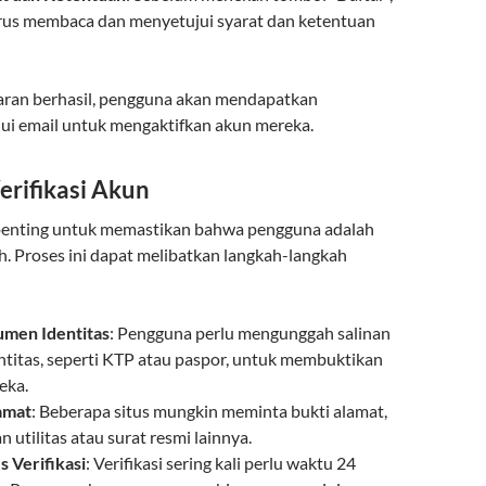
us membaca dan menyetujui syarat dan ketentuan
aran berhasil, pengguna akan mendapatkan
lui email untuk mengaktifkan akun mereka.
erifikasi Akun
 penting untuk memastikan bahwa pengguna adalah
h. Proses ini dapat melibatkan langkah-langkah
men Identitas
: Pengguna perlu mengunggah salinan
titas, seperti KTP atau paspor, untuk membuktikan
eka.
lamat
: Beberapa situs mungkin meminta bukti alamat,
n utilitas atau surat resmi lainnya.
 Verifikasi
: Verifikasi sering kali perlu waktu 24