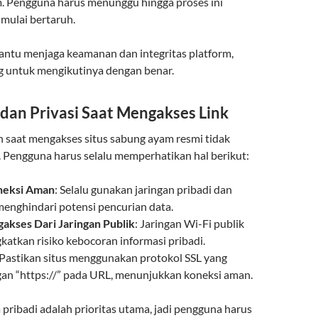
m. Pengguna harus menunggu hingga proses ini
 mulai bertaruh.
antu menjaga keamanan dan integritas platform,
g untuk mengikutinya dengan benar.
an Privasi Saat Mengakses Link
saat mengakses situs sabung ayam resmi tidak
. Pengguna harus selalu memperhatikan hal berikut:
neksi Aman
: Selalu gunakan jaringan pribadi dan
enghindari potensi pencurian data.
akses Dari Jaringan Publik
: Jaringan Wi-Fi publik
atkan risiko kebocoran informasi pribadi.
 Pastikan situs menggunakan protokol SSL yang
gan “https://” pada URL, menunjukkan koneksi aman.
pribadi adalah prioritas utama, jadi pengguna harus