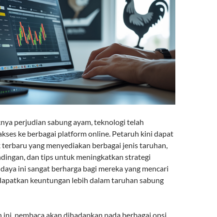
nya perjudian sabung ayam, teknologi telah
es ke berbagai platform online. Petaruh kini dapat
terbaru yang menyediakan berbagai jenis taruhan,
ndingan, dan tips untuk meningkatkan strategi
daya ini sangat berharga bagi mereka yang mencari
dapatkan keuntungan lebih dalam taruhan sabung
 ini, pembaca akan dihadapkan pada berbagai opsi