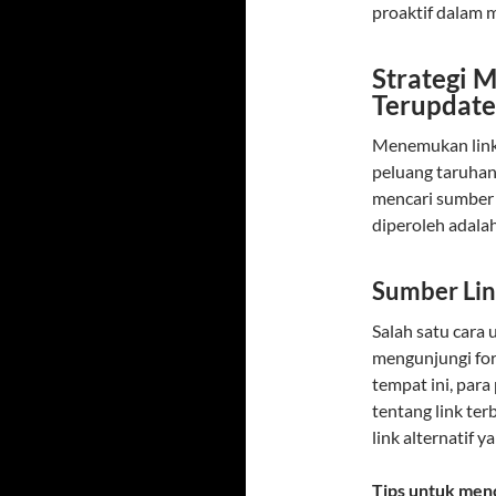
proaktif dalam 
Strategi 
Terupdate
Menemukan link
peluang taruhan
mencari sumber 
diperoleh adalah 
Sumber Lin
Salah satu cara
mengunjungi for
tempat ini, par
tentang link te
link alternatif 
Tips untuk men