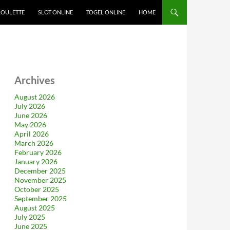
ROULETTE
SLOT ONLINE
TOGEL ONLINE
HOME
Archives
August 2026
July 2026
June 2026
May 2026
April 2026
March 2026
February 2026
January 2026
December 2025
November 2025
October 2025
September 2025
August 2025
July 2025
June 2025