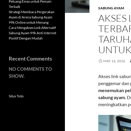
Peluang Emas untuk Pemain
Terbaik
SABUNG AYAM
Strategi Membaca Pergerakan
AKSES 
Ayam di Arena Sabung Ayam
99k Online untuk Menang
TERBA
Cara Mengakses Link Alternatif
Sabung Ayam 99k Anti Internet
TARUH
Positif Dengan Mudah
UNTUK
Recent Comments
MAY 16, 2026
NO COMMENTS TO
SHOW.
Akses link sabu
penggemar dan 
menemukan pelu
Situs Toto
sabung ayam.
De
meningkatkan p