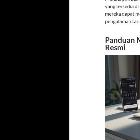
yang tersedia di
mereka dapat m
pengalaman taru
Panduan M
Resmi