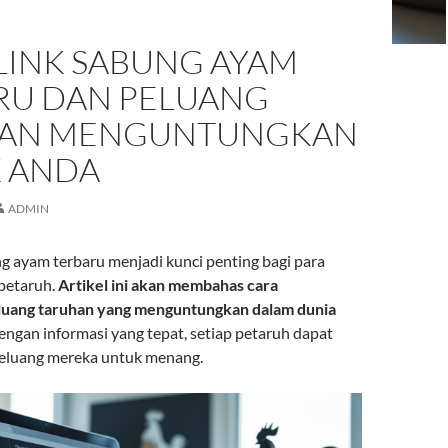
LINK SABUNG AYAM
RU DAN PELUANG
AN MENGUNTUNGKAN
 ANDA
ADMIN
ng ayam terbaru menjadi kunci penting bagi para
petaruh.
Artikel ini akan membahas cara
ang taruhan yang menguntungkan dalam dunia
ngan informasi yang tepat, setiap petaruh dapat
eluang mereka untuk menang.